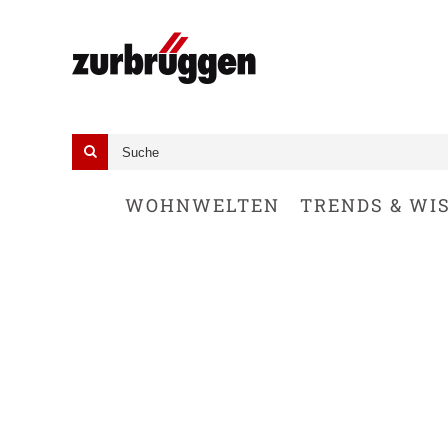
Search
Search
for:
WOHNWELTEN
TRENDS & WI