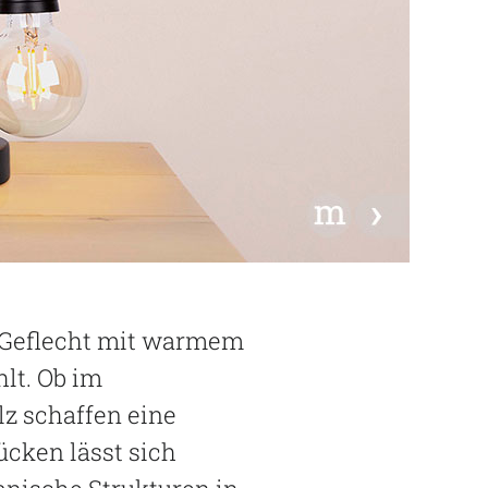
n-Geflecht mit warmem
lt. Ob im
z schaffen eine
cken lässt sich