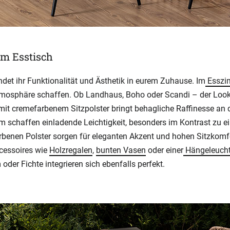
am Esstisch
det ihr Funktionalität und Ästhetik in eurem Zuhause. Im
Esszi
osphäre schaffen. Ob Landhaus, Boho oder Scandi – der Look ist
it cremefarbenem Sitzpolster bringt behagliche Raffinesse an
rm schaffen einladende Leichtigkeit, besonders im Kontrast zu 
rbenen Polster sorgen für eleganten Akzent und hohen Sitzkomfo
ccessoires wie
Holzregalen
,
bunten Vasen
oder einer
Hängeleucht
der Fichte integrieren sich ebenfalls perfekt.