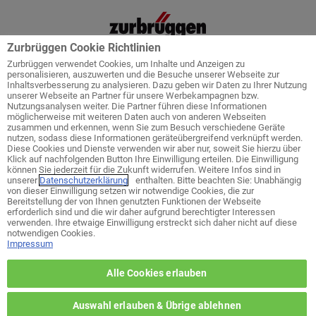
Zurbrüggen Cookie Richtlinien
Zurbrüggen verwendet Cookies, um Inhalte und Anzeigen zu
personalisieren, auszuwerten und die Besuche unserer Webseite zur
Inhaltsverbesserung zu analysieren. Dazu geben wir Daten zu Ihrer Nutzung
unserer Webseite an Partner für unsere Werbekampagnen bzw.
Startseite
Service
Küchenplanung
Nutzungsanalysen weiter. Die Partner führen diese Informationen
möglicherweise mit weiteren Daten auch von anderen Webseiten
zusammen und erkennen, wenn Sie zum Besuch verschiedene Geräte
nutzen, sodass diese Informationen geräteübergreifend verknüpft werden.
Diese Cookies und Dienste verwenden wir aber nur, soweit Sie hierzu über
Klick auf nachfolgenden Button Ihre Einwilligung erteilen. Die Einwilligung
Welches ist ihr bevorzugtes Wohn-
können Sie jederzeit für die Zukunft widerrufen. Weitere Infos sind in
Zentrum?
unserer
Datenschutzerklärung
enthalten. Bitte beachten Sie: Unabhängig
von dieser Einwilligung setzen wir notwendige Cookies, die zur
Bereitstellung der von Ihnen genutzten Funktionen der Webseite
erforderlich sind und die wir daher aufgrund berechtigter Interessen
zurück zur Themen-Auswahl
verwenden. Ihre etwaige Einwilligung erstreckt sich daher nicht auf diese
notwendigen Cookies.
Impressum
Wohn-Zentrum Unna
Alle Cookies erlauben
Wohn-Zentrum Delmenhorst
Auswahl erlauben & Übrige ablehnen