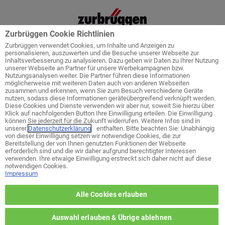
Zurbrüggen Cookie Richtlinien
Zurbrüggen verwendet Cookies, um Inhalte und Anzeigen zu
personalisieren, auszuwerten und die Besuche unserer Webseite zur
Inhaltsverbesserung zu analysieren. Dazu geben wir Daten zu Ihrer Nutzung
unserer Webseite an Partner für unsere Werbekampagnen bzw.
Startseite
Service
Küchenplanung
Nutzungsanalysen weiter. Die Partner führen diese Informationen
möglicherweise mit weiteren Daten auch von anderen Webseiten
zusammen und erkennen, wenn Sie zum Besuch verschiedene Geräte
nutzen, sodass diese Informationen geräteübergreifend verknüpft werden.
Diese Cookies und Dienste verwenden wir aber nur, soweit Sie hierzu über
Klick auf nachfolgenden Button Ihre Einwilligung erteilen. Die Einwilligung
Welches ist ihr bevorzugtes Wohn-
können Sie jederzeit für die Zukunft widerrufen. Weitere Infos sind in
Zentrum?
unserer
Datenschutzerklärung
enthalten. Bitte beachten Sie: Unabhängig
von dieser Einwilligung setzen wir notwendige Cookies, die zur
Bereitstellung der von Ihnen genutzten Funktionen der Webseite
erforderlich sind und die wir daher aufgrund berechtigter Interessen
zurück zur Themen-Auswahl
verwenden. Ihre etwaige Einwilligung erstreckt sich daher nicht auf diese
notwendigen Cookies.
Impressum
Wohn-Zentrum Unna
Alle Cookies erlauben
Wohn-Zentrum Delmenhorst
Auswahl erlauben & Übrige ablehnen