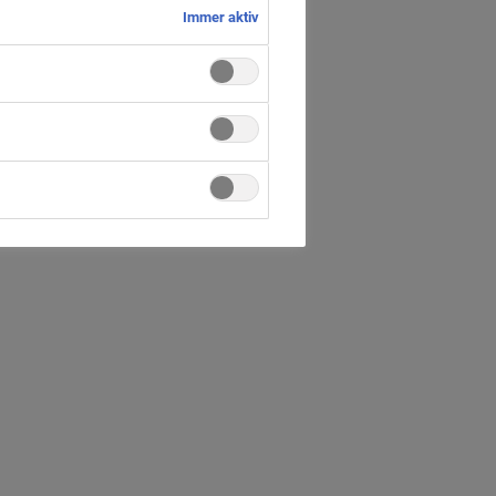
Immer aktiv
horst
d