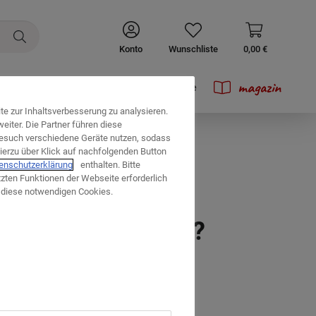
Konto
Wunschliste
0,00 €
magazin
Prospekte
e zur Inhaltsverbesserung zu analysieren.
iter. Die Partner führen diese
esuch verschiedene Geräte nutzen, sodass
ierzu über Klick auf nachfolgenden Button
enschutzerklärung
enthalten. Bitte
tzten Funktionen der Webseite erforderlich
uf diese notwendigen Cookies.
tes Wohn-Zentrum?
swahl