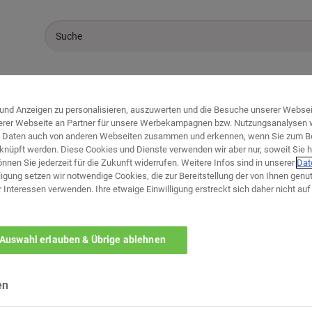
Sale %
Marken
Küchen
und Anzeigen zu personalisieren, auszuwerten und die Besuche unserer Webseit
erer Webseite an Partner für unsere Werbekampagnen bzw. Nutzungsanalysen we
en Daten auch von anderen Webseiten zusammen und erkennen, wenn Sie zum B
knüpft werden. Diese Cookies und Dienste verwenden wir aber nur, soweit Sie h
können Sie jederzeit für die Zukunft widerrufen. Weitere Infos sind in unserer
Dat
igung setzen wir notwendige Cookies, die zur Bereitstellung der von Ihnen genu
r Interessen verwenden. Ihre etwaige Einwilligung erstreckt sich daher nicht a
Welches ist ihr bevorzug
Auswahl erlauben & Übrige ablehnen
zurück zur Themen-Au
en