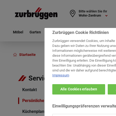
Bitte wählen Sie Ihr
Wohn-Zentrum
Zurbrüggen Cookie Richtlinien
Möbel
Garten
Haushalt
Deko & Textil
Leuchten
Zurbrüggen verwendet Cookies, um Inhalte 
Dazu geben wir Daten zu Ihrer Nutzung uns
Informationen möglicherweise mit weiter
Startseite
Service
Küchenplanung
diese Informationen geräteübergreifend ver
Ihre Einwilligung erteilen. Die Einwilligung 
beachten Sie: Unabhängig von dieser Einwill
sind und die wir daher aufgrund berechtigte
Impressum
Service
Alle Cookies erlauben
Kontakt
Persönliche Beratung
Einwilligungspräferenzen verwalt
Küchenplanung