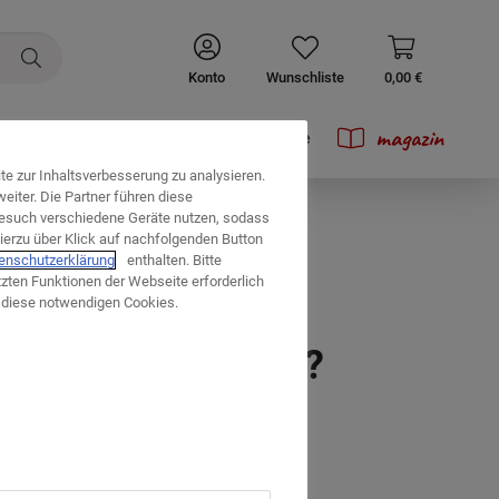
Konto
Wunschliste
0,00 €
magazin
Prospekte
e zur Inhaltsverbesserung zu analysieren.
iter. Die Partner führen diese
esuch verschiedene Geräte nutzen, sodass
ierzu über Klick auf nachfolgenden Button
enschutzerklärung
enthalten. Bitte
tzten Funktionen der Webseite erforderlich
uf diese notwendigen Cookies.
tes Wohn-Zentrum?
swahl