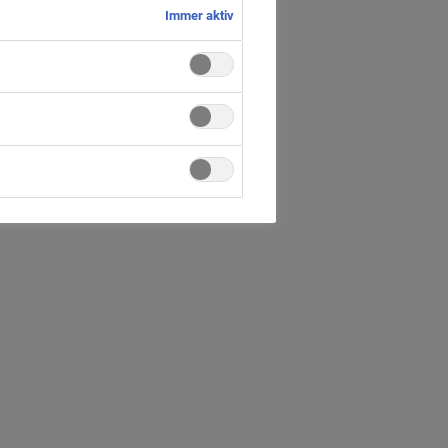
Immer aktiv
horst
d