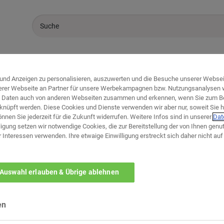
Sale %
Marken
Küchen
und Anzeigen zu personalisieren, auszuwerten und die Besuche unserer Webseit
erer Webseite an Partner für unsere Werbekampagnen bzw. Nutzungsanalysen we
en Daten auch von anderen Webseiten zusammen und erkennen, wenn Sie zum B
knüpft werden. Diese Cookies und Dienste verwenden wir aber nur, soweit Sie h
können Sie jederzeit für die Zukunft widerrufen. Weitere Infos sind in unserer
Dat
igung setzen wir notwendige Cookies, die zur Bereitstellung der von Ihnen genu
r Interessen verwenden. Ihre etwaige Einwilligung erstreckt sich daher nicht a
Welches ist ihr bevorzug
Auswahl erlauben & Übrige ablehnen
zurück zur Themen-Au
en