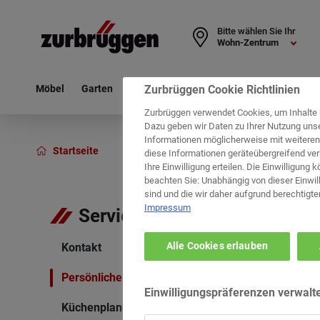
Bitte wählen Sie Ihr
Wohn-Zentrum
Zurbrüggen Cookie Richtlinien
Möbel
Garten
Haushalt
Deko & Textil
Leuchten
Zurbrüggen verwendet Cookies, um Inhalte 
Dazu geben wir Daten zu Ihrer Nutzung uns
Informationen möglicherweise mit weiter
Startseite
Service
Küchenplanung
diese Informationen geräteübergreifend ver
Ihre Einwilligung erteilen. Die Einwilligung 
beachten Sie: Unabhängig von dieser Einwill
sind und die wir daher aufgrund berechtigte
Impressum
Service
Alle Cookies erlauben
Kontakt
Persönliche Beratung
Einwilligungspräferenzen verwalt
Küchenplanung