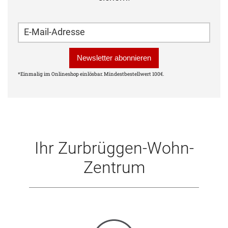
Name (leer lassen)
E-Mail-Adresse für die Newsletter-Anmeldung
Telefon (leer lassen)
Newsletter abonnieren
*Einmalig im Onlineshop einlösbar. Mindestbestellwert 100€.
Ihr Zurbrüggen-Wohn-
Zentrum